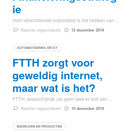
ie
Voor verschillende corporaties is het hebben van ...
voor
Reacties uitgeschakeld
12 december 2018
Financieringsstrategie
AUTOMATISERING EN ICT
FTTH zorgt voor
geweldig internet,
maar wat is het?
FTTH, waarschijnlijk zal geen leek er ooit van ...
voor
Reacties uitgeschakeld
10 december 2018
FTTH
zorgt
BEDRIJVEN EN PRODUCTEN
voor