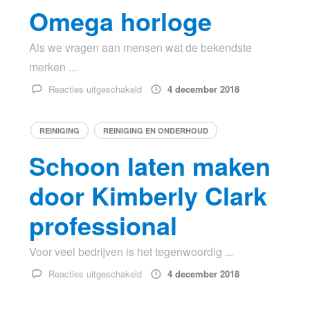
geweldig
Omega horloge
internet,
maar
Als we vragen aan mensen wat de bekendste
wat
merken ...
is
het?
voor
Reacties uitgeschakeld
4 december 2018
Omega
horloge
REINIGING
REINIGING EN ONDERHOUD
Schoon laten maken
door Kimberly Clark
professional
Voor veel bedrijven is het tegenwoordig ...
voor
Reacties uitgeschakeld
4 december 2018
Schoon
laten