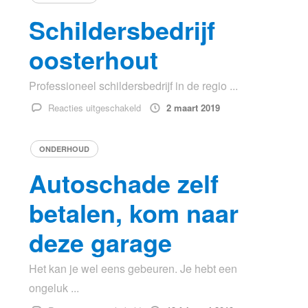
ideaal
Schildersbedrijf
voor
vrijwel
oosterhout
elk
project
Professioneel schildersbedrijf in de regio ...
voor
Reacties uitgeschakeld
2 maart 2019
Schildersbedrijf
oosterhout
ONDERHOUD
Autoschade zelf
betalen, kom naar
deze garage
Het kan je wel eens gebeuren. Je hebt een
ongeluk ...
voor