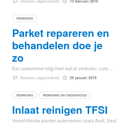
Reacties uitgeschakeld
13 februari 2019
Autoschade
zelf
REINIGING
betalen,
kom
Parket repareren en
naar
deze
behandelen doe je
garage
zo
Een parketvloer krijg heel wat te verduren: vuile ...
voor
Reacties uitgeschakeld
29 januari 2019
Parket
repareren
REINIGING
REINIGING EN ONDERHOUD
en
behandelen
Inlaat reinigen TFSI
doe
je
Verschillende soorten automerken zoals Audi, Seat
zo
...