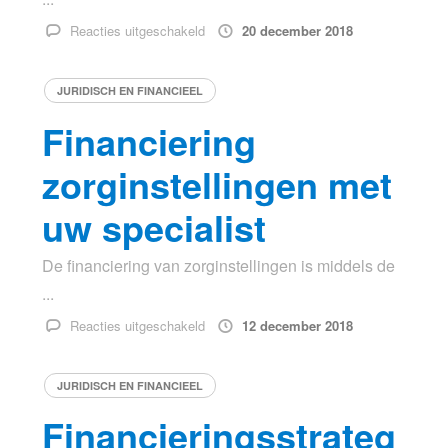
voor
Reacties uitgeschakeld
20 december 2018
Inlaat
reinigen
JURIDISCH EN FINANCIEEL
TFSI
Financiering
zorginstellingen met
uw specialist
De financiering van zorginstellingen is middels de
...
voor
Reacties uitgeschakeld
12 december 2018
Financiering
zorginstellingen
JURIDISCH EN FINANCIEEL
met
uw
Financieringsstrateg
specialist